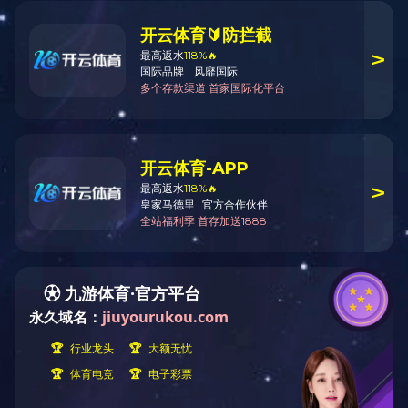
主页
>
联系我们
九游官方端网站_九游jiuyou(中国)
公司地址：江苏省盐城市建湖县秀夫北路 999 号